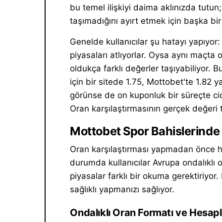
bu temel ilişkiyi daima aklınızda tutun
taşımadığını ayırt etmek için başka bi
Genelde kullanıcılar şu hatayı yapıyor
piyasaları atlıyorlar. Oysa aynı maçta 
oldukça farklı değerler taşıyabiliyor.
için bir sitede 1.75, Mottobet'te 1.82 ya
görünse de on kuponluk bir süreçte ci
Oran karşılaştırmasının gerçek değeri 
Mottobet Spor Bahislerinde
Oran karşılaştırması yapmadan önce han
durumda kullanıcılar Avrupa ondalıklı 
piyasalar farklı bir okuma gerektiriyor
sağlıklı yapmanızı sağlıyor.
Ondalıklı Oran Formatı ve Hesa