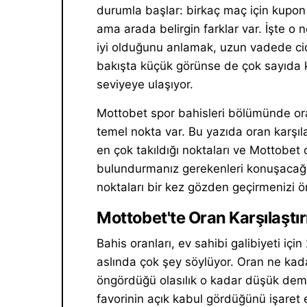
durumla başlar: birkaç maç için kupon 
ama arada belirgin farklar var. İşte o
iyi olduğunu anlamak, uzun vadede cidd
bakışta küçük görünse de çok sayıda k
seviyeye ulaşıyor.
Mottobet spor bahisleri bölümünde ora
temel nokta var. Bu yazıda oran karşılaş
en çok takıldığı noktaları ve Mottobet 
bulundurmanız gerekenleri konuşacağ
noktaları bir kez gözden geçirmenizi ö
Mottobet'te Oran Karşılaştı
Bahis oranları, ev sahibi galibiyeti iç
aslında çok şey söylüyor. Oran ne kada
öngördüğü olasılık o kadar düşük deme
favorinin açık kabul gördüğünü işaret 