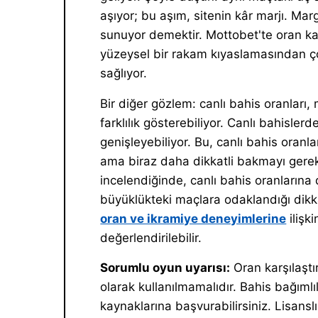
aşıyor; bu aşım, sitenin kâr marjı. Mar
sunuyor demektir. Mottobet'te oran ka
yüzeysel bir rakam kıyaslamasından ço
sağlıyor.
Bir diğer gözlem: canlı bahis oranları
farklılık gösterebiliyor. Canlı bahisle
genişleyebiliyor. Bu, canlı bahis oran
ama biraz daha dikkatli bakmayı gerek
incelendiğinde, canlı bahis oranlarına da
büyüklükteki maçlara odaklandığı dikk
oran ve ikramiye deneyimlerine
ilişk
değerlendirilebilir.
Sorumlu oyun uyarısı:
Oran karşılaştır
olarak kullanılmamalıdır. Bahis bağıml
kaynaklarına başvurabilirsiniz. Lisans