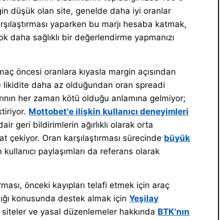
gin düşük olan site, genelde daha iyi oranlar
rşılaştırması yaparken bu marjı hesaba katmak,
k daha sağlıklı bir değerlendirme yapmanızı
, maç öncesi oranlara kıyasla margin açısından
rde likidite daha az olduğundan oran spreadi
larının her zaman kötü olduğu anlamına gelmiyor;
tiriyor.
Mottobet'e ilişkin kullanıcı deneyimleri
ir geri bildirimlerin ağırlıklı olarak orta
at çekiyor. Oran karşılaştırması sürecinde
büyük
in kullanıcı paylaşımları da referans olarak
ması, önceki kayıpları telafi etmek için araç
ılığı konusunda destek almak için
Yeşilay
lı siteler ve yasal düzenlemeler hakkında
BTK'nın