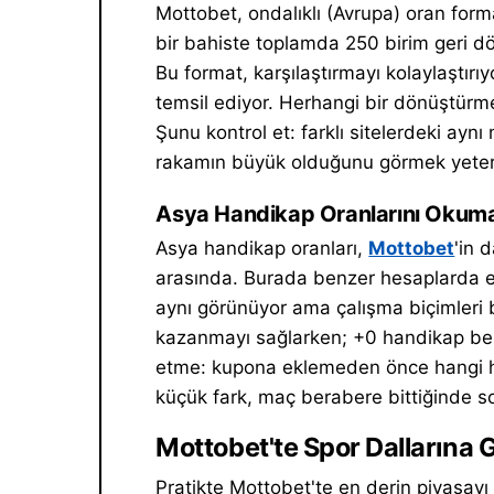
Mottobet, ondalıklı (Avrupa) oran forma
bir bahiste toplamda 250 birim geri dö
Bu format, karşılaştırmayı kolaylaştır
temsil ediyor. Herhangi bir dönüştürm
Şunu kontrol et: farklı sitelerdeki ay
rakamın büyük olduğunu görmek yeterl
Asya Handikap Oranlarını Okum
Asya handikap oranları,
Mottobet
'in 
arasında. Burada benzer hesaplarda en
aynı görünüyor ama çalışma biçimleri b
kazanmayı sağlarken; +0 handikap bera
etme: kupona eklemeden önce hangi ha
küçük fark, maç berabere bittiğinde s
Mottobet'te Spor Dallarına G
Pratikte Mottobet'te en derin piyasayı 