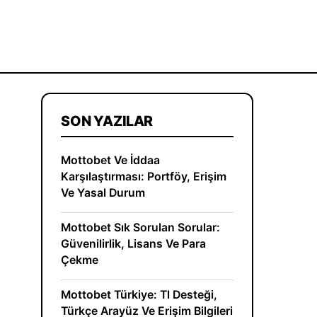
SON YAZILAR
Mottobet Ve İddaa
Karşılaştırması: Portföy, Erişim
Ve Yasal Durum
Mottobet Sık Sorulan Sorular:
Güvenilirlik, Lisans Ve Para
Çekme
Mottobet Türkiye: Tl Desteği,
Türkçe Arayüz Ve Erişim Bilgileri