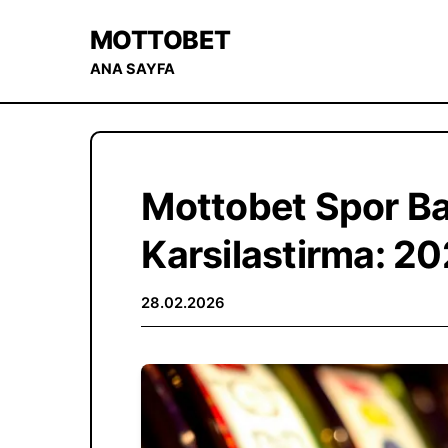
MOTTOBET
ANA SAYFA
Mottobet Spor Ba
Karsilastirma: 2
28.02.2026