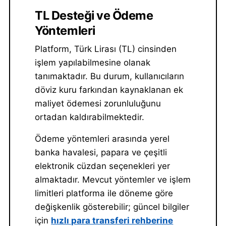
TL Desteği ve Ödeme
Yöntemleri
Platform, Türk Lirası (TL) cinsinden
işlem yapılabilmesine olanak
tanımaktadır. Bu durum, kullanıcıların
döviz kuru farkından kaynaklanan ek
maliyet ödemesi zorunluluğunu
ortadan kaldırabilmektedir.
Ödeme yöntemleri arasında yerel
banka havalesi, papara ve çeşitli
elektronik cüzdan seçenekleri yer
almaktadır. Mevcut yöntemler ve işlem
limitleri platforma ile döneme göre
değişkenlik gösterebilir; güncel bilgiler
için
hızlı para transferi rehberine