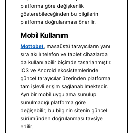
platforma göre değişkenlik
gösterebileceğinden bu bilgilerin
platforma doğrulanması önerilir.
Mobil Kullanım
Mottobet
, masaüstü tarayıcıların yanı
sıra akıllı telefon ve tablet cihazlarda
da kullanılabilir biçimde tasarlanmıştır.
iOS ve Android ekosistemlerinde
güncel tarayıcılar üzerinden platforma
tam işlevli erişim sağlanabilmektedir.
Ayrı bir mobil uygulama sunulup
sunulmadığı platforma göre
değişebilir; bu bilginin sitenin güncel
sürümünden doğrulanması tavsiye
edilir.