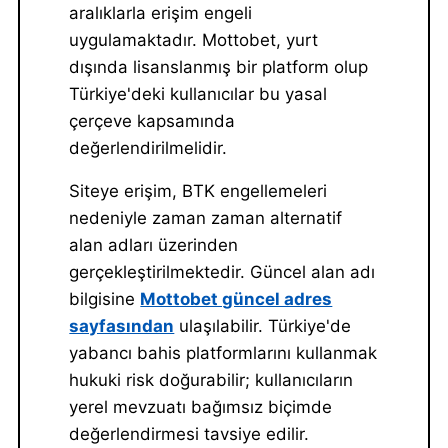
aralıklarla erişim engeli
uygulamaktadır. Mottobet, yurt
dışında lisanslanmış bir platform olup
Türkiye'deki kullanıcılar bu yasal
çerçeve kapsamında
değerlendirilmelidir.
Siteye erişim, BTK engellemeleri
nedeniyle zaman zaman alternatif
alan adları üzerinden
gerçekleştirilmektedir. Güncel alan adı
bilgisine
Mottobet güncel adres
sayfasından
ulaşılabilir. Türkiye'de
yabancı bahis platformlarını kullanmak
hukuki risk doğurabilir; kullanıcıların
yerel mevzuatı bağımsız biçimde
değerlendirmesi tavsiye edilir.