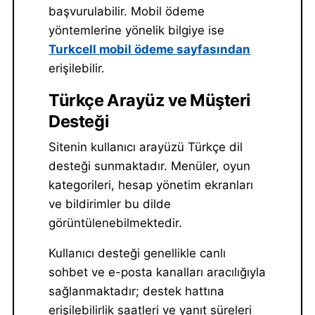
başvurulabilir. Mobil ödeme
yöntemlerine yönelik bilgiye ise
Turkcell mobil ödeme sayfasından
erişilebilir.
Türkçe Arayüz ve Müşteri
Desteği
Sitenin kullanıcı arayüzü Türkçe dil
desteği sunmaktadır. Menüler, oyun
kategorileri, hesap yönetim ekranları
ve bildirimler bu dilde
görüntülenebilmektedir.
Kullanıcı desteği genellikle canlı
sohbet ve e-posta kanalları aracılığıyla
sağlanmaktadır; destek hattına
erişilebilirlik saatleri ve yanıt süreleri